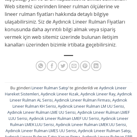
Web sitemiz üzerinden lineer rulman ölçülerine ve
lineer rulman fiyatları hakkında detaylı bilgiye
ulaşabilirsiniz. Siz de Aydıncık Lineer Rulman Fiyatları
konusunda daha ayrıntılı bilgi almak veya sipariş
vermek için web sitemiz üzerinde bulunan iletişim
kanalları üzerinden bizimle irtibata geçebilirsiniz.
Bu gönderi
Lineer Rulman Satışı
’ te gönderildi ve
Aydıncık Lineer
Hareket Sistemleri
,
Aydıncık Lineer Kızak
,
Aydıncık Lineer Ray
,
Aydıncık
Lineer Rulman AL Serisi
,
Aydıncık Lineer Rulman Firması
,
Aydıncık
Lineer Rulman KH Serisi
,
Aydıncık Lineer Rulman LM UU Serisi
,
Aydıncık Lineer Rulman LME UU Serisi
,
Aydıncık Lineer Rulman LMEF
LUU Serisi
,
Aydıncık Lineer Rulman LMEF UU Serisi
,
Aydıncık Lineer
Rulman LMEK LUU Serisi
,
Aydıncık Lineer Rulman LMEK UU Serisi
,
Aydıncık Lineer Rulman LMES UU Serisi
,
Aydıncık Lineer Rulman Satışı
,
Aydıncık Lineer Rulman Satışı Yapan Firma
,
Aydıncık Lineer Rulman SBR