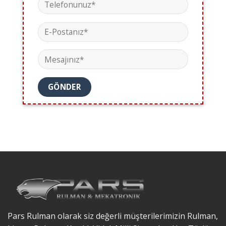
Pars Rulman olarak siz değerli müşterilerimizin Rulman,