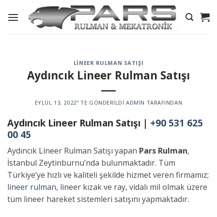
Skip
to
content
LINEER RULMAN SATIŞI
Aydıncık Lineer Rulman Satışı
EYLÜL 13, 2022
’' TE GÖNDERILDI
ADMIN
TARAFINDAN
Aydıncık Lineer Rulman Satışı |
+90 531 625
00 45
Aydıncık Lineer Rulman Satışı yapan
Pars Rulman
,
İstanbul Zeytinburnu’nda bulunmaktadır. Tüm
Türkiye’ye hızlı ve kaliteli şekilde hizmet veren firmamız;
lineer rulman
, lineer kızak ve ray, vidalı mil olmak üzere
tüm lineer hareket sistemleri satışını yapmaktadır.