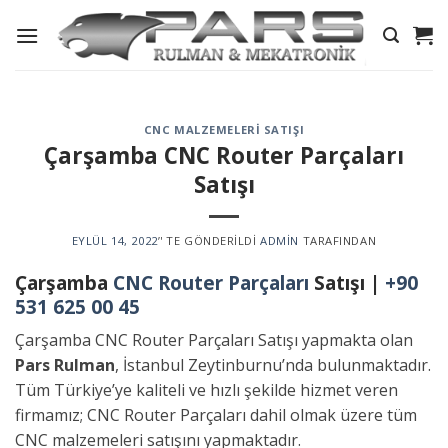
Skip
to
content
CNC MALZEMELERI SATIŞI
Çarşamba CNC Router Parçaları
Satışı
EYLÜL 14, 2022
’' TE GÖNDERILDI
ADMIN
TARAFINDAN
Çarşamba
CNC Router Parçaları
Satışı |
+90
531 625 00 45
Çarşamba CNC Router Parçaları Satışı yapmakta olan
Pars Rulman
, İstanbul Zeytinburnu’nda bulunmaktadır.
Tüm Türkiye’ye kaliteli ve hızlı şekilde hizmet veren
firmamız; CNC Router Parçaları dahil olmak üzere tüm
CNC malzemeleri satışını yapmaktadır.