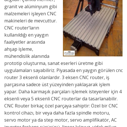
granit ve alüminyum gibi
malzemeleri işleyen CNC
makineleri de mevcuttur.
CNC router’ların
kullanıldığı en yaygın
faaliyetler arasında
ahşap işleme,
mühendislik alanında
prototip oluşturma, sanat eserleri üretme gibi
uygulamaları sayabiliriz. Piyasada en yaygın görülen cnc
router 3 eksenli olanlardır. 3 eksen CNC router, iş
parçasına sadece üst yüzeyinden yaklaşarak işlem
yapar. Daha karmaşık parçaları işlemek isteyenler için 4
eksenli veya 5 eksenli CNC routerlar da tasarlanabilir.
CNC Router birkaç özel parçaya sahiptir: Özel bir CNC
kontrol cihazı, bir veya daha fazla spindle motoru,
servo motor ya da step motor, servo amplifikatör, AC
inverter frekans sürücüsü, lineer kılavuz, vidalı mil ve