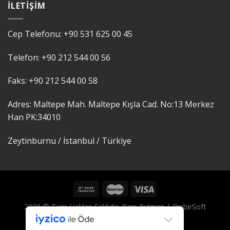
İLETIŞIM
Cep Telefonu:
+90 531 625 00 45
Telefon:
+90 212 544 00 56
Faks:
+90 212 544 00 58
Adres: Maltepe Mah. Maltepe Kışla Cad. No:13 Merkez
Han PK:
34010
Zeytinburnu / İstanbul /
Türkiye
2026 © Tüm Hakları Saklıdır, Pars Rulman |
BinbirSoft
Tarafından Tasarlanmıştır