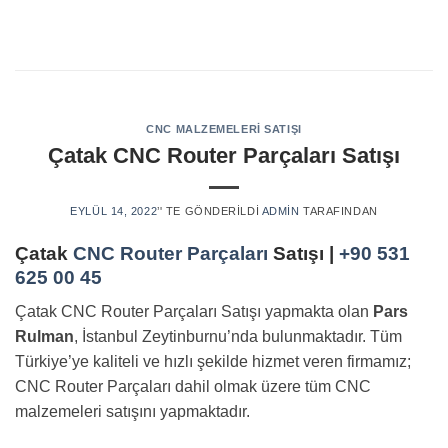
Skip
to
content
CNC MALZEMELERI SATIŞI
Çatak CNC Router Parçaları
Satışı
EYLÜL 14, 2022
’' TE GÖNDERILDI
ADMIN
TARAFINDAN
Çatak
CNC Router Parçaları
Satışı |
+90 531
625 00 45
Çatak CNC Router Parçaları Satışı yapmakta olan
Pars
Rulman
, İstanbul Zeytinburnu’nda bulunmaktadır. Tüm
Türkiye’ye kaliteli ve hızlı şekilde hizmet veren firmamız;
CNC Router Parçaları dahil olmak üzere tüm CNC
malzemeleri satışını yapmaktadır.