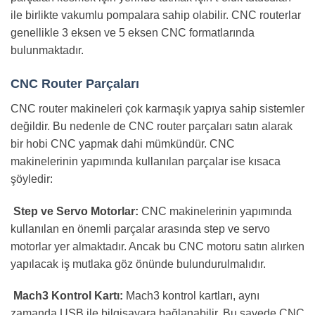
bir çalışma alanı yatağı veya tablo gibi. Ek olarak CNC
router’lar, ızgara masa üstleri veya parçaları kesmek
için yerinde tutmak için t-oluk tutucuları ile birlikte
vakumlu pompalara sahip olabilir. CNC routerlar
genellikle 3 eksen ve 5 eksen CNC formatlarında
bulunmaktadır.
CNC Router Parçaları
CNC router makineleri çok karmaşık yapıya sahip
sistemler değildir. Bu nedenle de CNC router parçaları
satın alarak bir hobi CNC yapmak dahi mümkündür.
CNC makinelerinin yapımında kullanılan parçalar ise
kısaca şöyledir:
Step ve Servo Motorlar:
CNC makinelerinin yapımında
kullanılan en önemli parçalar arasında step ve servo
motorlar yer almaktadır. Ancak bu CNC motoru satın