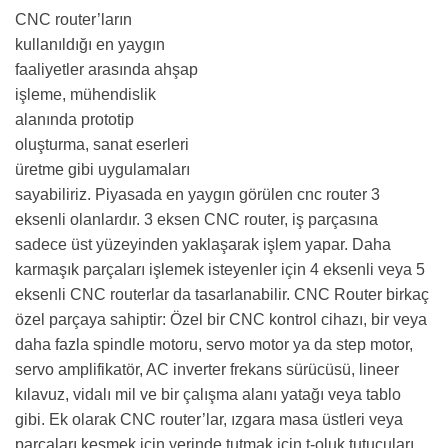
granit ve alüminyum gibi
malzemeleri işleyen CNC
makineleri de mevcuttur.
CNC router’ların
kullanıldığı en yaygın
faaliyetler arasında
ahşap işleme,
mühendislik alanında
prototip oluşturma, sanat eserleri üretme gibi
uygulamaları sayabiliriz. Piyasada en yaygın görülen cnc
router 3 eksenli olanlardır. 3 eksen CNC router, iş
parçasına sadece üst yüzeyinden yaklaşarak işlem
yapar. Daha karmaşık parçaları işlemek isteyenler için 4
eksenli veya 5 eksenli CNC routerlar da tasarlanabilir.
CNC Router birkaç özel parçaya sahiptir: Özel bir CNC
kontrol cihazı, bir veya daha fazla spindle motoru,
servo motor ya da step motor, servo amplifikatör, AC
inverter frekans sürücüsü, lineer kılavuz, vidalı mil ve