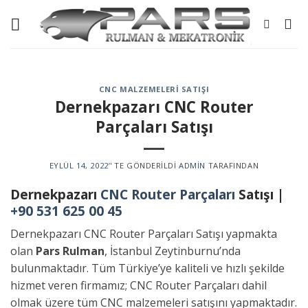
Skip
to
content
CNC MALZEMELERI SATIŞI
Dernekpazarı CNC Router
Parçaları Satışı
EYLÜL 14, 2022
’' TE GÖNDERILDI
ADMIN
TARAFINDAN
Dernekpazarı
CNC Router Parçaları
Satışı |
+90 531 625 00 45
Dernekpazarı CNC Router Parçaları Satışı yapmakta
olan
Pars Rulman
, İstanbul Zeytinburnu’nda
bulunmaktadır. Tüm Türkiye’ye kaliteli ve hızlı şekilde
hizmet veren firmamız; CNC Router Parçaları dahil
olmak üzere tüm CNC malzemeleri satışını yapmaktadır.