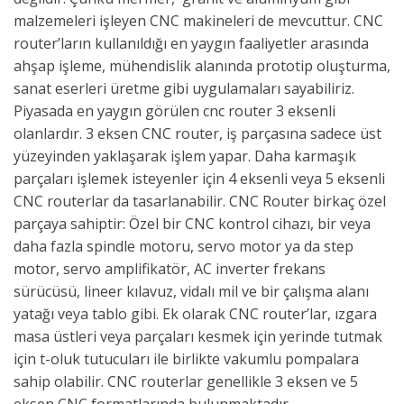
malzemeleri işleyen CNC makineleri de mevcuttur. CNC
router’ların kullanıldığı en yaygın faaliyetler arasında
ahşap işleme, mühendislik alanında prototip oluşturma,
sanat eserleri üretme gibi uygulamaları sayabiliriz.
Piyasada en yaygın görülen cnc router 3 eksenli
olanlardır. 3 eksen CNC router, iş parçasına sadece üst
yüzeyinden yaklaşarak işlem yapar. Daha karmaşık
parçaları işlemek isteyenler için 4 eksenli veya 5 eksenli
CNC routerlar da tasarlanabilir. CNC Router birkaç özel
parçaya sahiptir: Özel bir CNC kontrol cihazı, bir veya
daha fazla spindle motoru, servo motor ya da step
motor, servo amplifikatör, AC inverter frekans
sürücüsü, lineer kılavuz, vidalı mil ve bir çalışma alanı
yatağı veya tablo gibi. Ek olarak CNC router’lar, ızgara
masa üstleri veya parçaları kesmek için yerinde tutmak
için t-oluk tutucuları ile birlikte vakumlu pompalara
sahip olabilir. CNC routerlar genellikle 3 eksen ve 5
eksen CNC formatlarında bulunmaktadır.