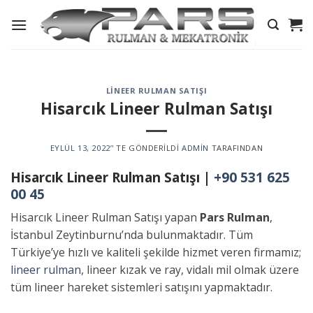
Skip
to
content
LINEER RULMAN SATIŞI
Hisarcık Lineer Rulman Satışı
EYLÜL 13, 2022
’' TE GÖNDERILDI
ADMIN
TARAFINDAN
Hisarcık Lineer Rulman Satışı |
+90 531 625
00 45
Hisarcık Lineer Rulman Satışı yapan
Pars Rulman
,
İstanbul Zeytinburnu’nda bulunmaktadır. Tüm
Türkiye’ye hızlı ve kaliteli şekilde hizmet veren firmamız;
lineer rulman
, lineer kızak ve ray, vidalı mil olmak üzere
tüm lineer hareket sistemleri satışını yapmaktadır.