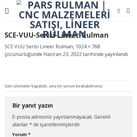
Skip
to
content
SCE-VUU-Serisi-Lineer-Rulman
SCE VUU Serisi Lineer Rulman
,
1024 × 768
çözünürlüğünde
Haziran 23, 2022
tarihinde yayınlandı
Geri izlemeler kapalıdır, ama
bir yorum
bırakabilirsiniz.
Bir yanıt yazın
E-posta adresiniz yayınlanmayacak.
Gerekli
alanlar
*
ile işaretlenmişlerdir
Yorum
*