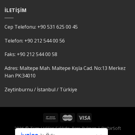
İLETIŞIM
Cep Telefonu:
+90 531 625 00 45
Telefon:
+90 212 544 00 56
Faks:
+90 212 544 00 58
Adres: Maltepe Mah. Maltepe Kışla Cad. No:13 Merkez
Han PK:
34010
Zeytinburnu / İstanbul /
Türkiye
2026 © Tüm Hakları Saklıdır, Pars Rulman |
BinbirSoft