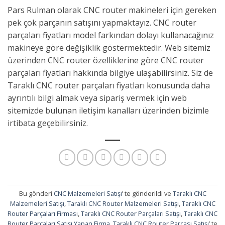
Pars Rulman olarak CNC router makineleri için gereken
pek çok parçanın satışını yapmaktayız. CNC router
parçaları fiyatları model farkından dolayı kullanacağınız
makineye göre değişiklik göstermektedir. Web sitemiz
üzerinden CNC router özelliklerine göre CNC router
parçaları fiyatları hakkında bilgiye ulaşabilirsiniz. Siz de
Taraklı CNC router parçaları fiyatları konusunda daha
ayrıntılı bilgi almak veya sipariş vermek için web
sitemizde bulunan iletişim kanalları üzerinden bizimle
irtibata geçebilirsiniz.
Bu gönderi
CNC Malzemeleri Satışı
’ te gönderildi ve
Taraklı CNC
Malzemeleri Satışı
,
Taraklı CNC Router Malzemeleri Satışı
,
Taraklı CNC
Router Parçaları Firması
,
Taraklı CNC Router Parçaları Satışı
,
Taraklı CNC
Router Parçaları Satışı Yapan Firma
,
Taraklı CNC Router Parçası Satışı
’ te