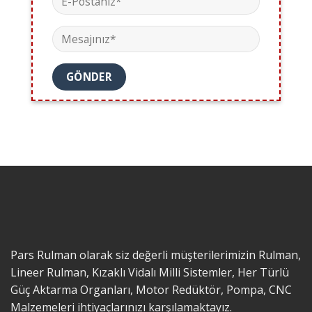
Pars Rulman olarak siz değerli müşterilerimizin Rulman,
Lineer Rulman, Kızaklı Vidalı Milli Sistemler, Her Türlü
Güç Aktarma Organları, Motor Redüktör, Pompa, CNC
Malzemeleri ihtiyaçlarınızı karşılamaktayız.