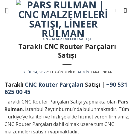
Skip
to
content
CNC MALZEMELERI SATIŞI
Taraklı CNC Router Parçaları
Satışı
EYLÜL 14, 2022
’' TE GÖNDERILDI
ADMIN
TARAFINDAN
Taraklı
CNC Router Parçaları
Satışı |
+90 531
625 00 45
Taraklı CNC Router Parçaları Satışı yapmakta olan
Pars
Rulman
, İstanbul Zeytinburnu’nda bulunmaktadır. Tüm
Türkiye’ye kaliteli ve hızlı şekilde hizmet veren firmamız;
CNC Router Parçaları dahil olmak üzere tüm CNC
malzemeleri satışını yapmaktadır.