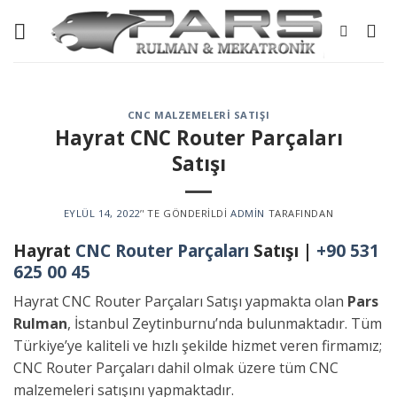
Skip
to
content
CNC MALZEMELERI SATIŞI
Hayrat CNC Router Parçaları
Satışı
EYLÜL 14, 2022
’' TE GÖNDERILDI
ADMIN
TARAFINDAN
Hayrat
CNC Router Parçaları
Satışı |
+90 531
625 00 45
Hayrat CNC Router Parçaları Satışı yapmakta olan
Pars
Rulman
, İstanbul Zeytinburnu’nda bulunmaktadır. Tüm
Türkiye’ye kaliteli ve hızlı şekilde hizmet veren firmamız;
CNC Router Parçaları dahil olmak üzere tüm CNC
malzemeleri satışını yapmaktadır.