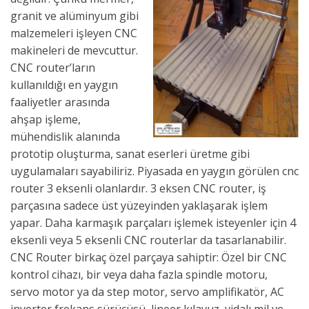
granit ve alüminyum gibi
malzemeleri işleyen CNC
makineleri de mevcuttur.
CNC router’ların
kullanıldığı en yaygın
faaliyetler arasında
ahşap işleme,
mühendislik alanında
prototip oluşturma, sanat eserleri üretme gibi
uygulamaları sayabiliriz. Piyasada en yaygın görülen cnc
router 3 eksenli olanlardır. 3 eksen CNC router, iş
parçasına sadece üst yüzeyinden yaklaşarak işlem
yapar. Daha karmaşık parçaları işlemek isteyenler için 4
eksenli veya 5 eksenli CNC routerlar da tasarlanabilir.
CNC Router birkaç özel parçaya sahiptir: Özel bir CNC
kontrol cihazı, bir veya daha fazla spindle motoru,
servo motor ya da step motor, servo amplifikatör, AC
inverter frekans sürücüsü, lineer kılavuz, vidalı mil ve