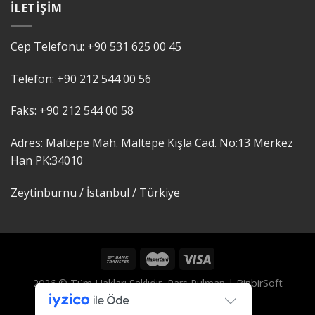
İLETIŞIM
Cep Telefonu:
+90 531 625 00 45
Telefon:
+90 212 544 00 56
Faks:
+90 212 544 00 58
Adres: Maltepe Mah. Maltepe Kışla Cad. No:13 Merkez
Han PK:
34010
Zeytinburnu / İstanbul /
Türkiye
2026 © Tüm Hakları Saklıdır, Pars Rulman |
BinbirSoft
Tarafından Tasarlanmıştır