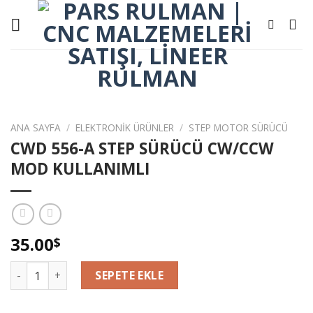
Skip
to
content
ANA SAYFA
/
ELEKTRONİK ÜRÜNLER
/
STEP MOTOR SÜRÜCÜ
CWD 556-A STEP SÜRÜCÜ CW/CCW
MOD KULLANIMLI
35.00
$
CWD 556-A STEP SÜRÜCÜ CW/CCW MOD KULLANIMLI adet
SEPETE EKLE